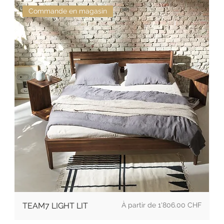
Commande en magasin
Prix promotionnel
TEAM7 LIGHT LIT
À partir de
1'806.00 CHF