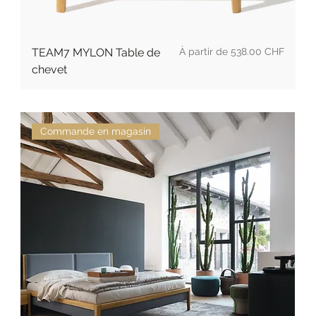
Prix promotionnel
TEAM7 MYLON Table de
À partir de
538.00 CHF
chevet
Commande en magasin