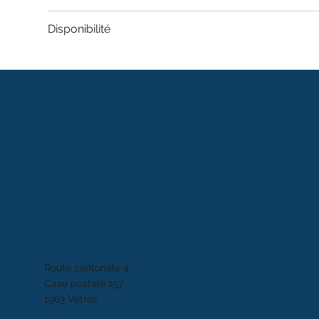
Disponibilité
Route cantonale 4
Case postale 157
1963 Vétroz