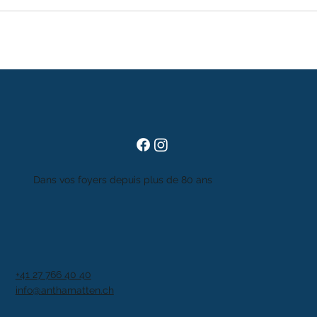
Dans vos foyers depuis plus de 80 ans
+41 27 766 40 40
info@anthamatten.ch