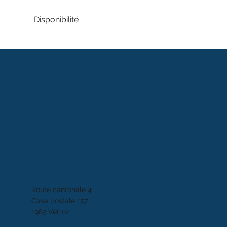
Disponibilité
Route cantonale 4
Case postale 157
1963 Vétroz