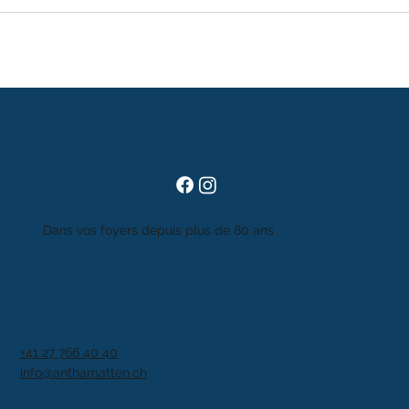
Dans vos foyers depuis plus de 80 ans
+41 27 766 40 40
info@anthamatten.ch