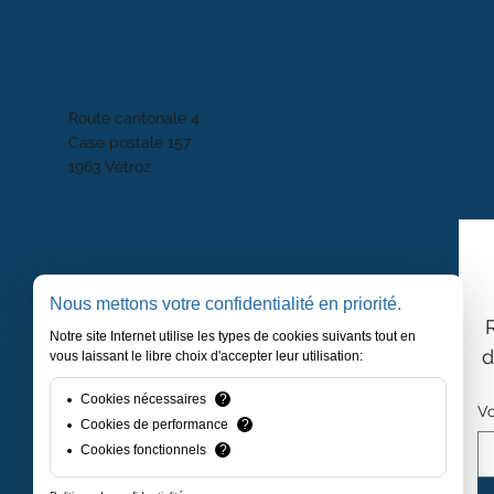
Route cantonale 4
Case postale 157
1963 Vétroz
Nous mettons votre confidentialité en priorité.
Notre site Internet utilise les types de cookies suivants tout en
d
vous laissant le libre choix d'accepter leur utilisation:
Cookies nécessaires
?
Vo
Cookies de performance
?
Cookies fonctionnels
?