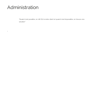
Administration
"Quand c'est possible, on dit OUI à notre client et quand c'est impossible, on trouve une
solution"