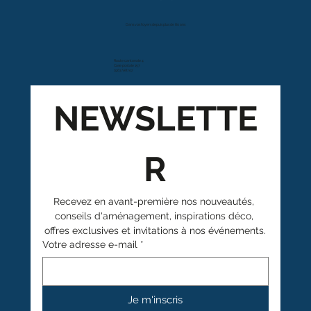
Dans vos foyers depuis plus de 80 ans
Route cantonale 4
Case postale 157
1963 Vétroz
NEWSLETTE
R
Recevez en avant-première nos nouveautés, 
conseils d'aménagement, inspirations déco, 
offres exclusives et invitations à nos événements.
Votre adresse e-mail
*
Je m'inscris