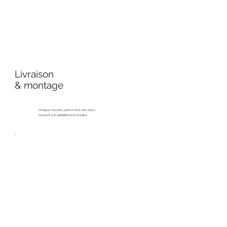
Livraison
& montage
Chaque meuble prend tout son sens
lorsqu’il est parfaitement installé.