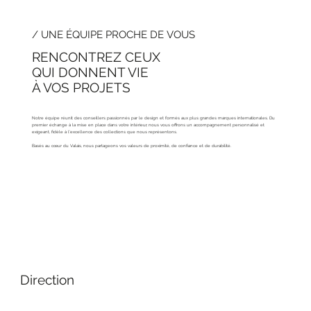
/ UNE ÉQUIPE PROCHE DE VOUS
RENCONTREZ CEUX
QUI DONNENT VIE
À VOS PROJETS
Notre équipe réunit des conseillers passionnés par le design et formés aux plus grandes marques internationales. Du
premier échange à la mise en place dans votre intérieur, nous vous offrons un accompagnement personnalisé et
exigeant, fidèle à l’excellence des collections que nous représentons.
Basés au cœur du Valais, nous partageons vos valeurs de proximité, de confiance et de durabilité.
Direction