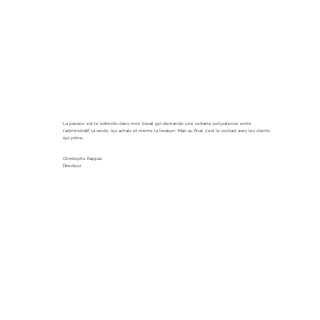
La passion est le leitmotiv dans mon travail qui demande une certaine polyvalence entre
l'administratif, la vente, les achats et même la livraison. Mais au final, c'est le contact avec les clients
qui prime.
Christophe Rappaz
Directeur