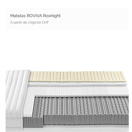
Matelas ROVIVA Rovinight
Prix promotionnel
À partir de
1'090.00 CHF