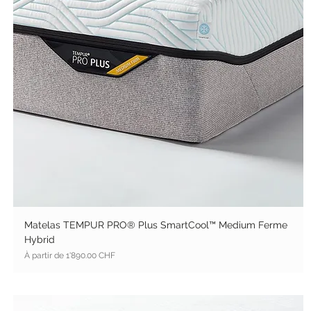
Matelas TEMPUR PRO® Plus SmartCool™ Medium Ferme
Hybrid
Prix promotionnel
À partir de
1'890.00 CHF