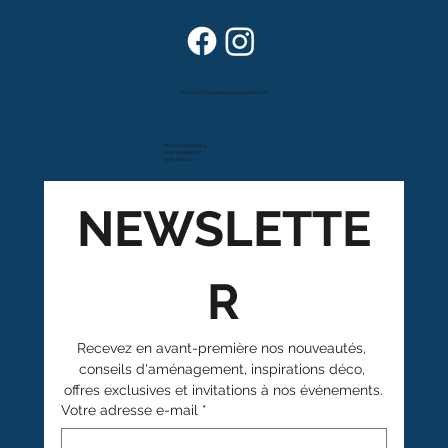
Dans vos foyers depuis plus de 80 ans
Route cantonale 4
Case postale 157
1963 Vétroz
NEWSLETTE
R
Recevez en avant-première nos nouveautés, 
conseils d'aménagement, inspirations déco, 
offres exclusives et invitations à nos événements.
Votre adresse e-mail
*