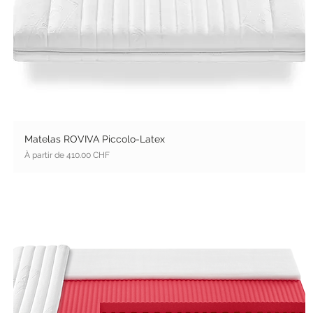
Matelas ROVIVA Piccolo-Latex
Prix promotionnel
À partir de
410.00 CHF