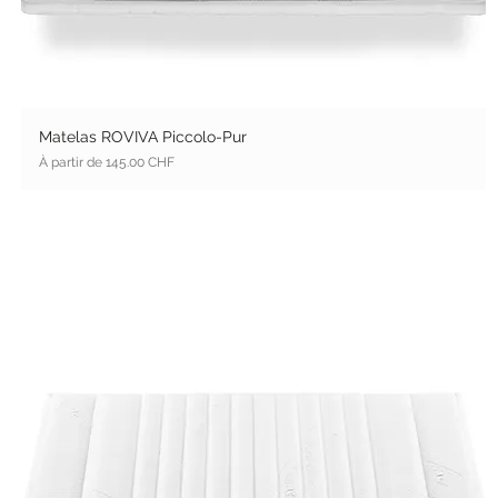
Matelas ROVIVA Piccolo-Pur
Prix promotionnel
À partir de
145.00 CHF