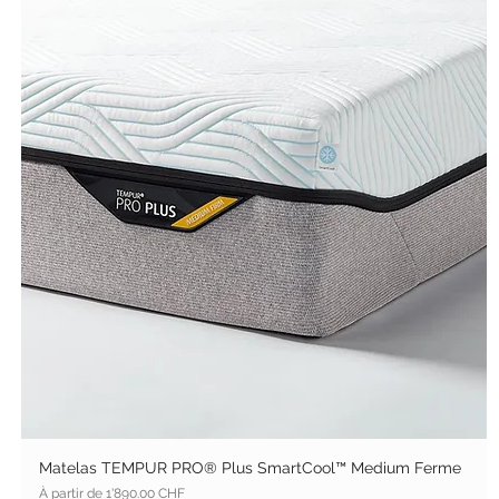
Matelas TEMPUR PRO® Plus SmartCool™ Medium Ferme
Prix promotionnel
À partir de
1'890.00 CHF