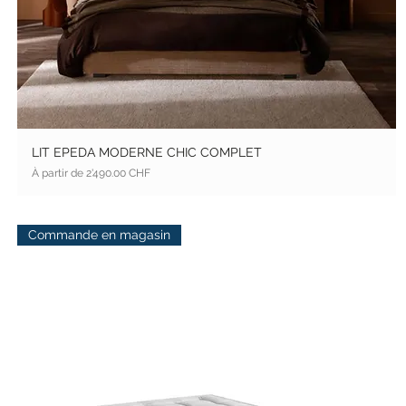
LIT EPEDA MODERNE CHIC COMPLET
Prix promotionnel
À partir de
2'490.00 CHF
Commande en magasin