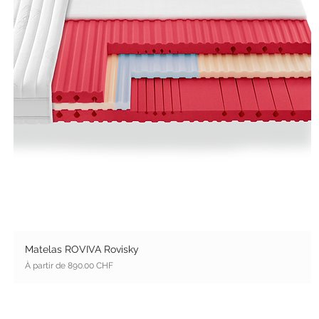
Matelas ROVIVA Rovisky
Prix promotionnel
À partir de
890.00 CHF