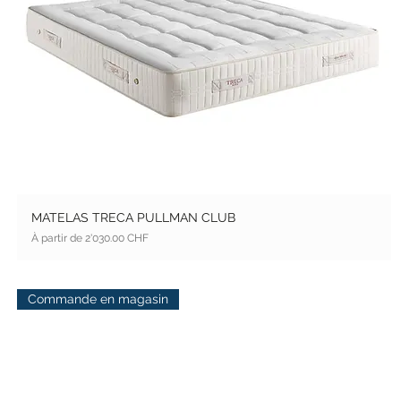
MATELAS TRECA PULLMAN CLUB
Prix promotionnel
À partir de
2'030.00 CHF
Commande en magasin