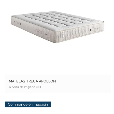
MATELAS TRECA APOLLON
Prix promotionnel
À partir de
2'190.00 CHF
Commande en magasin