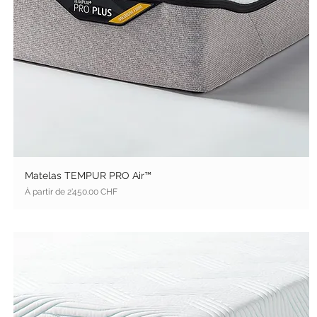
Matelas TEMPUR PRO Air™
Prix promotionnel
À partir de
2'450.00 CHF