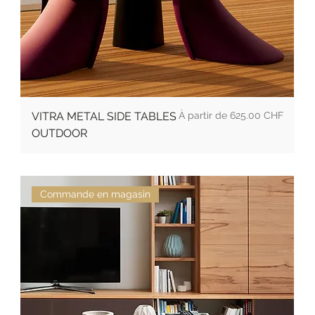
Prix promotionnel
VITRA METAL SIDE TABLES
À partir de
625.00 CHF
OUTDOOR
Commande en magasin