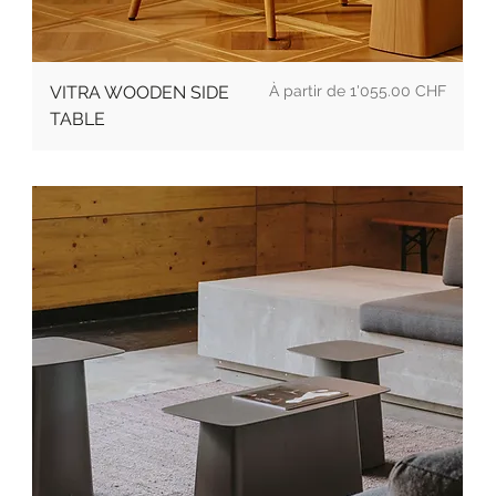
Prix promotionnel
VITRA WOODEN SIDE
À partir de
1'055.00 CHF
TABLE