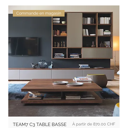
Commande en magasin
Prix promotionnel
TEAM7 C3 TABLE BASSE
À partir de
870.00 CHF