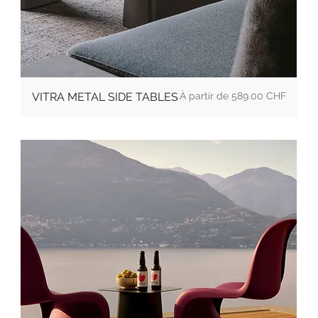
Prix promotionnel
VITRA METAL SIDE TABLES
À partir de
589.00 CHF