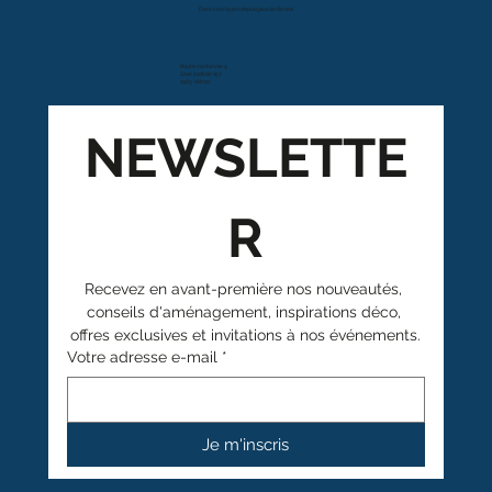
Dans vos foyers depuis plus de 80 ans
Route cantonale 4
Case postale 157
1963 Vétroz
NEWSLETTE
R
Recevez en avant-première nos nouveautés, 
conseils d'aménagement, inspirations déco, 
offres exclusives et invitations à nos événements.
Votre adresse e-mail
*
Je m'inscris