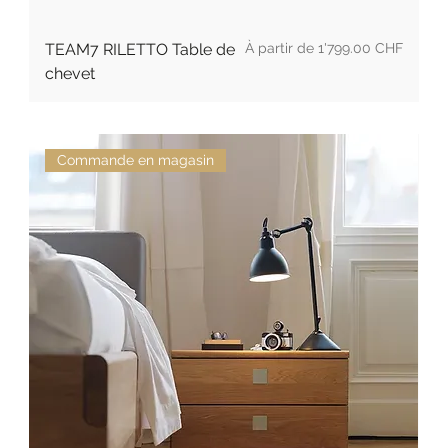
Prix promotionnel
TEAM7 RILETTO Table de
À partir de
1'799.00 CHF
chevet
Commande en magasin