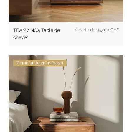
Prix promotionnel
TEAM7 NOX Table de
À partir de
953.00 CHF
chevet
Commande en magasin