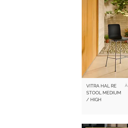
P
VITRA HAL RE
À
STOOL MEDIUM
/ HIGH