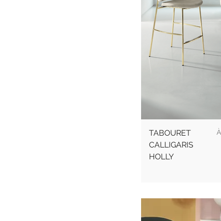
Muuto
Team7
Vitra
P
TABOURET
À
CALLIGARIS
HOLLY