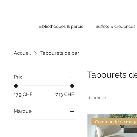
Bibliothèques & parois
Buffets & crédences
Accueil
Tabourets de bar
Tabourets d
Prix
179 CHF
713 CHF
16 articles
Marque
Calligaris
Commande en maga
Fermob