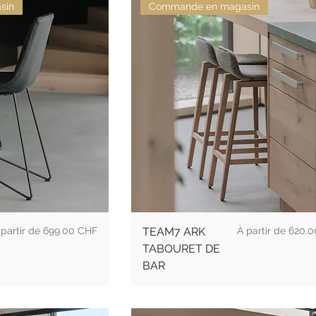
sin
Commande en magasin
ix
Prix promotionne
699.00 CHF
TEAM7 ARK
À partir de
620.0
TABOURET DE
BAR