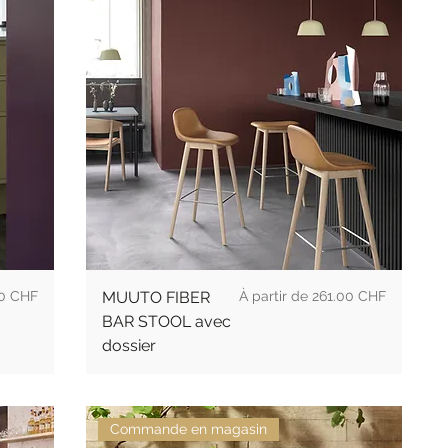
l
Prix promotionnel
00 CHF
MUUTO FIBER
À partir de
261.00 CHF
BAR STOOL avec
dossier
Commande en magasin