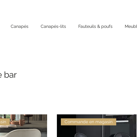
Canapés
Canapés-lits
Fauteuils & poufs
Meubl
e bar
sin
Commande en magasin