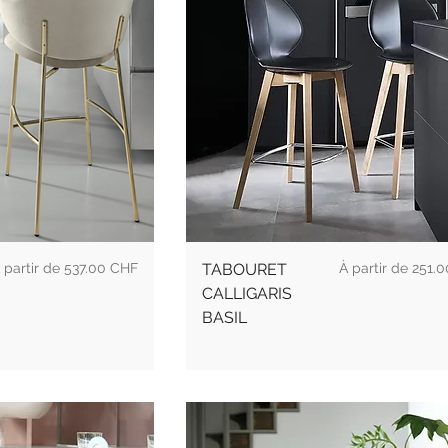
rix promotionnel
Prix promotionne
 partir de
537.00 CHF
TABOURET
À partir de
251.
CALLIGARIS
BASIL