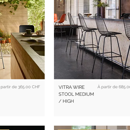
rix promotionnel
Prix
 partir de
365.00 CHF
VITRA WIRE
685.0
STOOL MEDIUM
/ HIGH