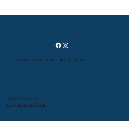
Dans vos foyers depuis plus de 80 ans
+41 27 766 40 40
info@anthamatten.ch