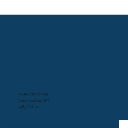
Route cantonale 4
Case postale 157
1963 Vétroz