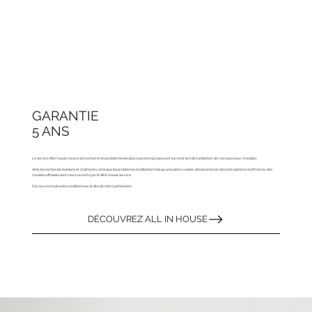
GARANTIE
5 ANS
Le service All in house couvre les taches et les problèmes les plus courants qui peuvent survenir lors de l’utilisation de vos nouveaux meubles.
Ainsi, les taches de boissons et d’aliments, ainsi que les problèmes d’utilisation tels qu’une pièce cassée, des boutons et des articulations mal fixés ou des
coussins affaissés sont tous couverts par le All in House service.
Découvrez toutes les conditions sur le site de notre partenaire
DÉCOUVREZ ALL IN HOUSE