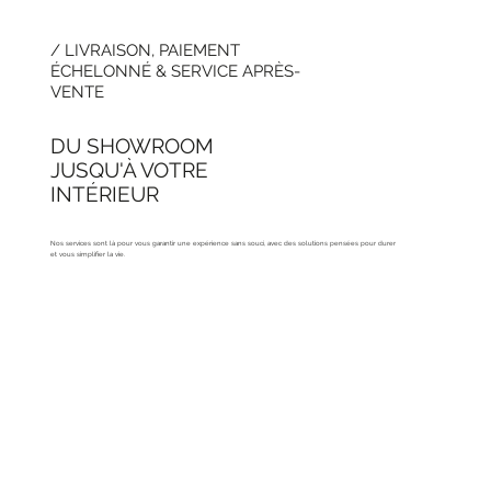
/ LIVRAISON, PAIEMENT
ÉCHELONNÉ & SERVICE APRÈS-
VENTE
DU SHOWROOM
JUSQU'À VOTRE
INTÉRIEUR
Nos services sont là pour vous garantir une expérience sans souci, avec des solutions pensées pour durer
et vous simplifier la vie.