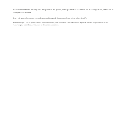
Nous sélectionnons avec rigueur des produits de qualité, correspondant aux normes les plus exigeantes, emballés et
transportés avec soin.
Ils sont entreposés chez nous dans les meilleures conditions, puis livrés par des professionnels formés et attentifs.
Néanmoins, il peut arriver que l'excellence recherchée ne soit pas au rendez-vous. Notre technicien dispose d'un atelier équipé des outils les plus
modernes pour procéder aux retouches, ou réparations nécessaires.