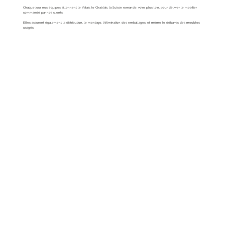
Chaque jour, nos équipes sillonnent le Valais, le Chablais, la Suisse romande, voire plus loin, pour délivrer le mobilier
commandé par nos clients.
Elles assurent également la distribution, le montage, l'élimination des emballages, et même le débarras des meubles
usagés.