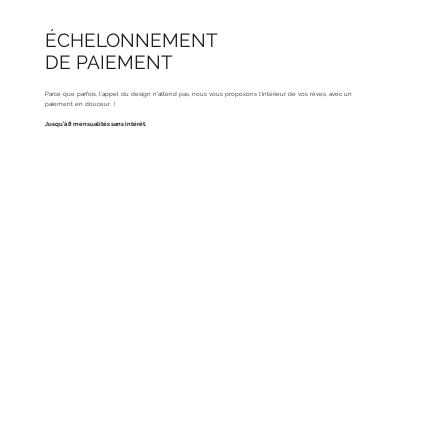
ÉCHELONNEMENT
DE PAIEMENT
Parce que parfois, l'appel du design n'attend pas, nous vous proposons l'intérieur de vos rêves, avec un
paiement en douceur !
Jusqu'à 8 mensualités sans intérêt.