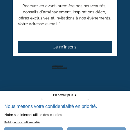
Recevez en avant-première nos nouveautés, 
conseils d'aménagement, inspirations déco, 
offres exclusives et invitations à nos événements.
Votre adresse e-mail
*
Je m'inscris
+41 27 766 40 40
info@anthamatten.ch
4.4
En savoir plus
▲
+ de 100 avis clients
Nous mettons votre confidentialité en priorité.
Notre site Internet utilise des cookies.
POLITIQUE DE CONFIDENTIALITÉ
Politique de confidentialité
POLITIQUE DE COOKIES
MENTIONS LÉGALES