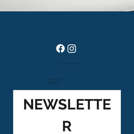
Dans vos foyers depuis plus de 80 ans
Route cantonale 4
Case postale 157
1963 Vétroz
NEWSLETTE
R