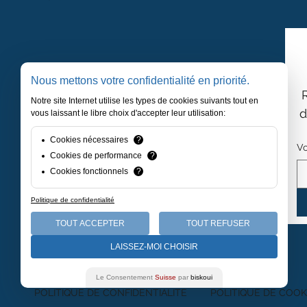
Nous mettons votre confidentialité en priorité.
Notre site Internet utilise les types de cookies suivants tout en
d
vous laissant le libre choix d'accepter leur utilisation:
Cookies nécessaires
?
Vo
Cookies de performance
?
Cookies fonctionnels
?
Politique de confidentialité
TOUT ACCEPTER
TOUT REFUSER
LAISSEZ-MOI CHOISIR
Le Consentement
Suisse
par
biskoui
POLITIQUE DE CONFIDENTIALITÉ
POLITIQUE DE COOK