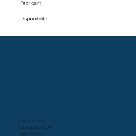
Fabricant
Disponibilité
Route cantonale 4
Case postale 157
1963 Vétroz