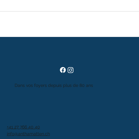
Dans vos foyers depuis plus de 80 ans
+41 27 766 40 40
info@anthamatten.ch