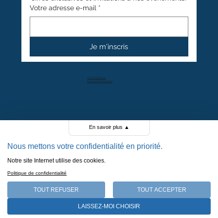
Votre adresse e-mail
*
Je m'inscris
+41 27 766 40 40
info@anthamatten.ch
4.4
+ de 100 avis clients
En savoir plus
▲
Nous mettons votre confidentialité en priorité.
Notre site Internet utilise des cookies.
POLITIQUE DE CONFIDENTIALITÉ
Politique de confidentialité
POLITIQUE DE COOKIES
MENTIONS LÉGALES
TOUT REFUSER
TOUT ACCEPTER
CGV
LAISSEZ-MOI CHOISIR