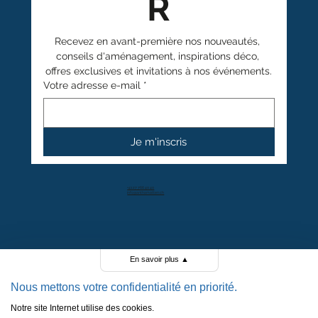
R
Recevez en avant-première nos nouveautés, 
conseils d'aménagement, inspirations déco, 
offres exclusives et invitations à nos événements.
Votre adresse e-mail
*
Je m'inscris
+41 27 766 40 40
info@anthamatten.ch
4.4
+ de 100 avis clients
En savoir plus
▲
Nous mettons votre confidentialité en priorité.
Notre site Internet utilise des cookies.
POLITIQUE DE CONFIDENTIALITÉ