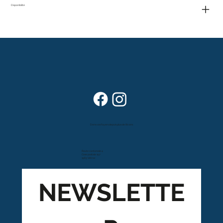
Disponibilité
Dans vos foyers depuis plus de 80 ans
Route cantonale 4
Case postale 157
1963 Vétroz
NEWSLETTE