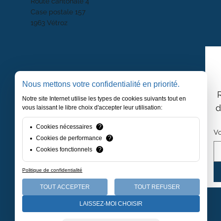
Route cantonale 4
Case postale 157
1963 Vétroz
Nous mettons votre confidentialité en priorité.
Notre site Internet utilise les types de cookies suivants tout en
d
vous laissant le libre choix d'accepter leur utilisation:
Cookies nécessaires
?
Vo
Cookies de performance
?
Cookies fonctionnels
?
Politique de confidentialité
TOUT ACCEPTER
TOUT REFUSER
LAISSEZ-MOI CHOISIR