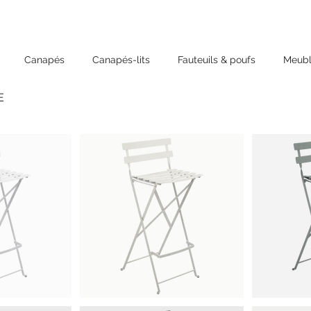
Canapés
Canapés-lits
Fauteuils & poufs
Meubl
E