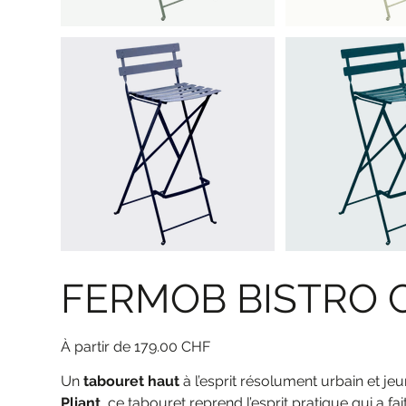
FERMOB BISTRO C
Prix
179.00 CHF
Un
tabouret haut
à l’esprit résolument urbain et jeu
Pliant
, ce tabouret reprend l’esprit pratique qui a f