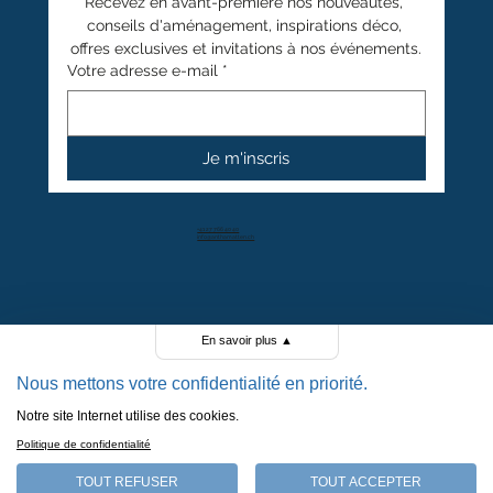
Recevez en avant-première nos nouveautés, 
conseils d'aménagement, inspirations déco, 
offres exclusives et invitations à nos événements.
Votre adresse e-mail
*
Je m'inscris
+41 27 766 40 40
info@anthamatten.ch
4.4
+ de 100 avis clients
En savoir plus
▲
Nous mettons votre confidentialité en priorité.
Notre site Internet utilise des cookies.
POLITIQUE DE CONFIDENTIALITÉ
Politique de confidentialité
POLITIQUE DE COOKIES
MENTIONS LÉGALES
TOUT REFUSER
TOUT ACCEPTER
CGV