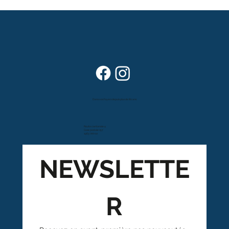
Dans vos foyers depuis plus de 80 ans
Route cantonale 4
Case postale 157
1963 Vétroz
NEWSLETTE
R