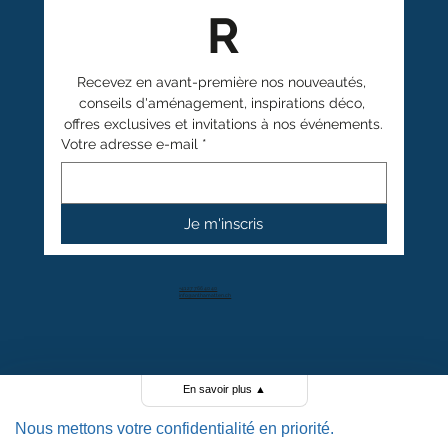
R
Recevez en avant-première nos nouveautés, 
conseils d'aménagement, inspirations déco, 
offres exclusives et invitations à nos événements.
Votre adresse e-mail
*
Je m'inscris
+41 27 766 40 40
info@anthamatten.ch
4.4
+ de 100 avis clients
En savoir plus
▲
Nous mettons votre confidentialité en priorité.