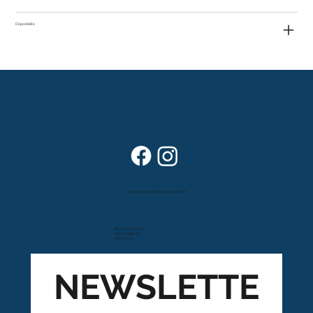
Disponibilité
Dans vos foyers depuis plus de 80 ans
Route cantonale 4
Case postale 157
1963 Vétroz
NEWSLETTE