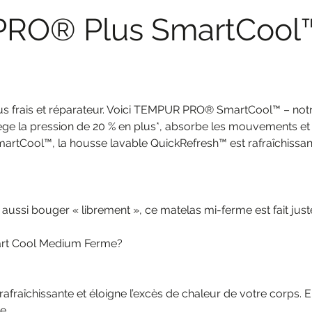
PRO® Plus SmartCool
s frais et réparateur. Voici TEMPUR PRO® SmartCool™ – notre 
e la pression de 20 % en plus*, absorbe les mouvements et 
martCool™, la housse lavable QuickRefresh™ est rafraîchissante
ussi bouger « librement », ce matelas mi-ferme est fait jus
art Cool Medium Ferme?
raîchissante et éloigne l’excès de chaleur de votre corps. Ell
e.