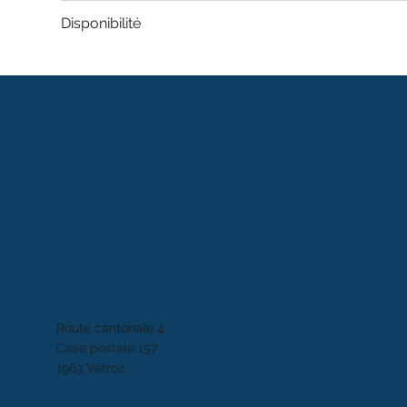
Disponibilité
Route cantonale 4
Case postale 157
1963 Vétroz