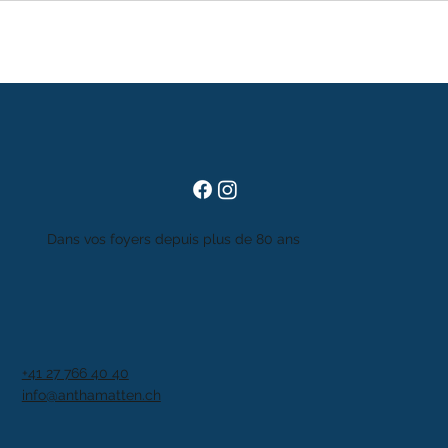
Dans vos foyers depuis plus de 80 ans
+41 27 766 40 40
info@anthamatten.ch