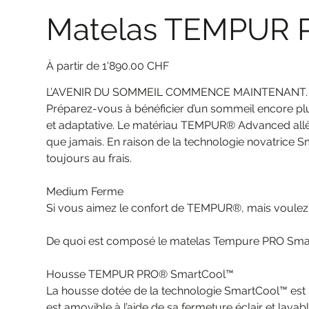
Matelas TEMPUR 
Prix
À partir de
1'890.00 CHF
L’AVENIR DU SOMMEIL COMMENCE MAINTENANT.
Préparez-vous à bénéficier d’un sommeil encore plu
et adaptative. Le matériau TEMPUR® Advanced allèg
que jamais. En raison de la technologie novatrice S
toujours au frais.
Medium Ferme
Si vous aimez le confort de TEMPUR®, mais voulez a
De quoi est composé le matelas Tempure PRO Sm
Housse TEMPUR PRO® SmartCool™
La housse dotée de la technologie SmartCool™ est raf
est amovible à l’aide de sa fermeture éclair et lavabl