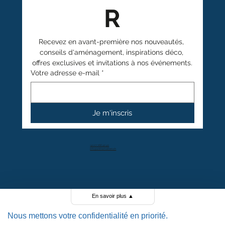
R
Recevez en avant-première nos nouveautés, 
conseils d'aménagement, inspirations déco, 
offres exclusives et invitations à nos événements.
Votre adresse e-mail
*
Je m'inscris
+41 27 766 40 40
info@anthamatten.ch
4.4
+ de 100 avis clients
En savoir plus
▲
Nous mettons votre confidentialité en priorité.