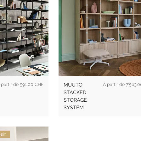
rix
Prix
591.00 CHF
MUUTO
7'563.
STACKED
STORAGE
SYSTEM
sin