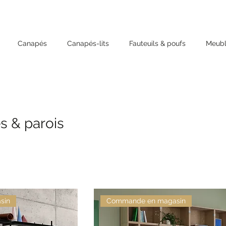
Canapés
Canapés-lits
Fauteuils & poufs
Meubl
s & parois
sin
Commande en magasin