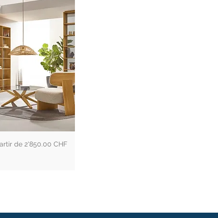
x
2'850.00 CHF