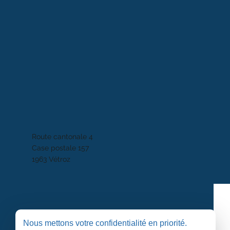
Route cantonale 4
Case postale 157
1963 Vétroz
Nous mettons votre confidentialité en priorité.