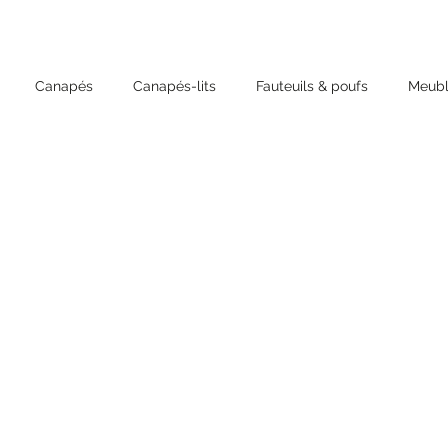
Canapés
Canapés-lits
Fauteuils & poufs
Meubl