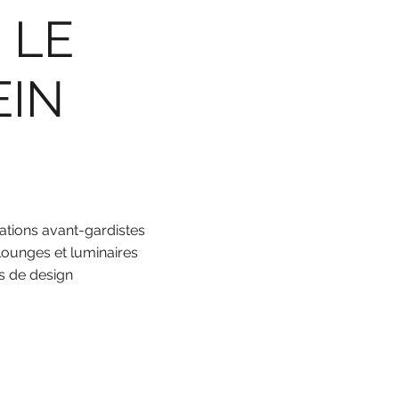
 LE
EIN
ations avant-gardistes
lounges et luminaires
es de design