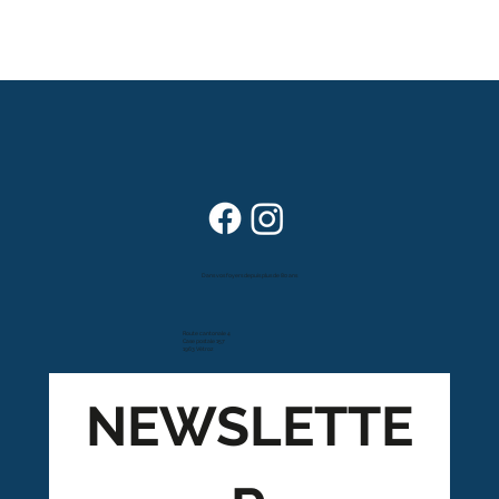
Dans vos foyers depuis plus de 80 ans
Route cantonale 4
Case postale 157
1963 Vétroz
NEWSLETTE