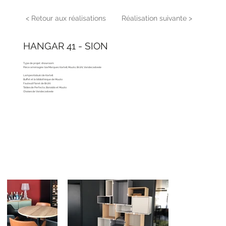
< Retour aux réalisations
Réalisation suivante >
HANGAR 41 - SION
Type de projet: showroom
Pièce aménagée: barMarques: Kartell, Muuto, Brühl, Vandecasteele
Lampes Kabuki de Kartell
Buffet et la bibliothèque de Muuto
Fauteuil Floret de Brühl
Tables de Perfecta, Bonaldo et Muuto
Chaises de Vandecasteele