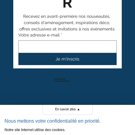
R
Recevez en avant-première nos nouveautés, 
conseils d'aménagement, inspirations déco, 
offres exclusives et invitations à nos événements.
Votre adresse e-mail
*
Je m'inscris
+41 27 766 40 40
info@anthamatten.ch
4.4
+ de 100 avis clients
En savoir plus
▲
Nous mettons votre confidentialité en priorité.
Notre site Internet utilise des cookies.
POLITIQUE DE CONFIDENTIALITÉ