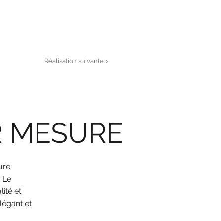
Réalisation suivante >
R MESURE
ure
. Le
ité et
légant et