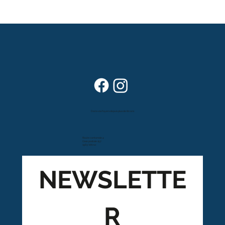
Dans vos foyers depuis plus de 80 ans
Route cantonale 4
Case postale 157
1963 Vétroz
NEWSLETTE
R