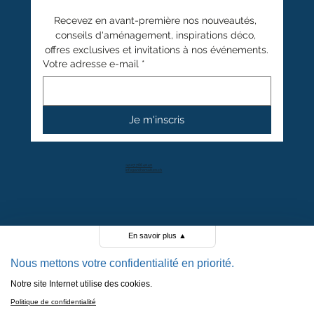
Recevez en avant-première nos nouveautés, 
conseils d'aménagement, inspirations déco, 
offres exclusives et invitations à nos événements.
Votre adresse e-mail
*
Je m'inscris
+41 27 766 40 40
info@anthamatten.ch
4.4
+ de 100 avis clients
En savoir plus
▲
Nous mettons votre confidentialité en priorité.
Notre site Internet utilise des cookies.
POLITIQUE DE CONFIDENTIALITÉ
Politique de confidentialité
POLITIQUE DE COOKIES
MENTIONS LÉGALES