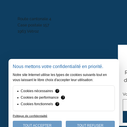
Route cantonale 4
Case postale 157
1963 Vétroz
Nous mettons votre confidentialité en priorité.
Notre site Internet utilise les types de cookies suivants tout en
d
vous laissant le libre choix d'accepter leur utilisation:
Cookies nécessaires
?
Vo
Cookies de performance
?
Cookies fonctionnels
?
Politique de confidentialité
TOUT ACCEPTER
TOUT REFUSER