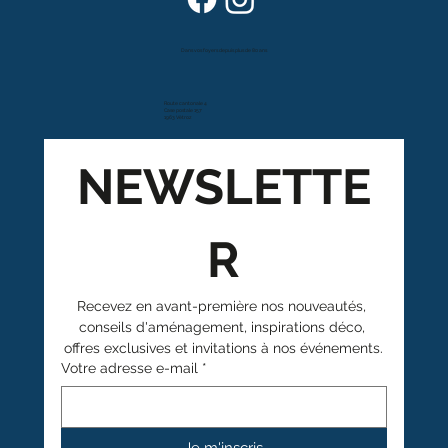
Dans vos foyers depuis plus de 80 ans
Route cantonale 4
Case postale 157
1963 Vétroz
NEWSLETTE
R
Recevez en avant-première nos nouveautés, 
conseils d'aménagement, inspirations déco, 
offres exclusives et invitations à nos événements.
Votre adresse e-mail
*
Je m'inscris