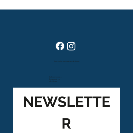
Dans vos foyers depuis plus de 80 ans
Route cantonale 4
Case postale 157
1963 Vétroz
NEWSLETTE
R