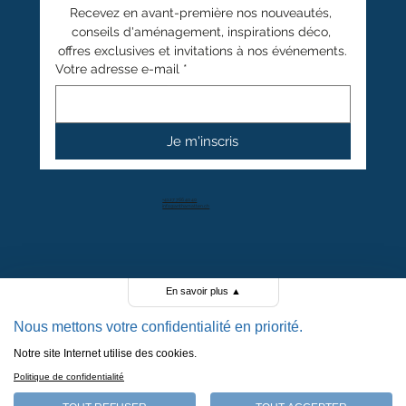
Recevez en avant-première nos nouveautés, 
conseils d'aménagement, inspirations déco, 
offres exclusives et invitations à nos événements.
Votre adresse e-mail
*
Je m'inscris
+41 27 766 40 40
info@anthamatten.ch
4.4
+ de 100 avis clients
En savoir plus
▲
Nous mettons votre confidentialité en priorité.
Notre site Internet utilise des cookies.
POLITIQUE DE CONFIDENTIALITÉ
Politique de confidentialité
POLITIQUE DE COOKIES
MENTIONS LÉGALES