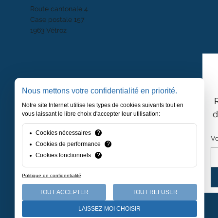
Route cantonale 4
Case postale 157
1963 Vétroz
Nous mettons votre confidentialité en priorité.
Notre site Internet utilise les types de cookies suivants tout en
d
vous laissant le libre choix d'accepter leur utilisation:
Cookies nécessaires
?
Vo
Cookies de performance
?
Cookies fonctionnels
?
Politique de confidentialité
TOUT ACCEPTER
TOUT REFUSER
LAISSEZ-MOI CHOISIR