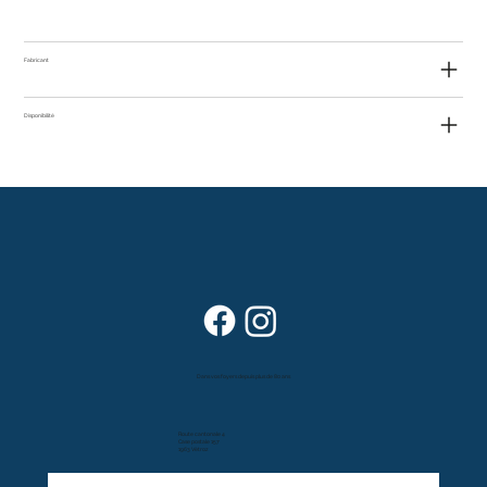
Fabricant
Disponibilité
Dans vos foyers depuis plus de 80 ans
Route cantonale 4
Case postale 157
1963 Vétroz