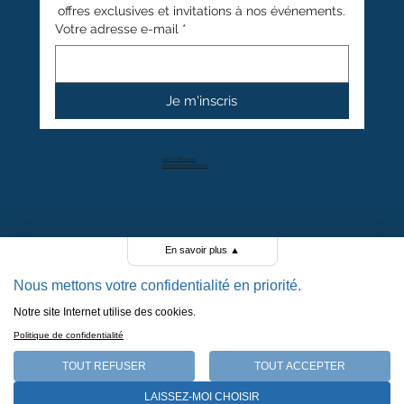
offres exclusives et invitations à nos événements.
Votre adresse e-mail
*
Je m'inscris
+41 27 766 40 40
info@anthamatten.ch
4.4
+ de 100 avis clients
En savoir plus
▲
Nous mettons votre confidentialité en priorité.
Notre site Internet utilise des cookies.
POLITIQUE DE CONFIDENTIALITÉ
Politique de confidentialité
POLITIQUE DE COOKIES
MENTIONS LÉGALES
TOUT REFUSER
TOUT ACCEPTER
CGV
LAISSEZ-MOI CHOISIR