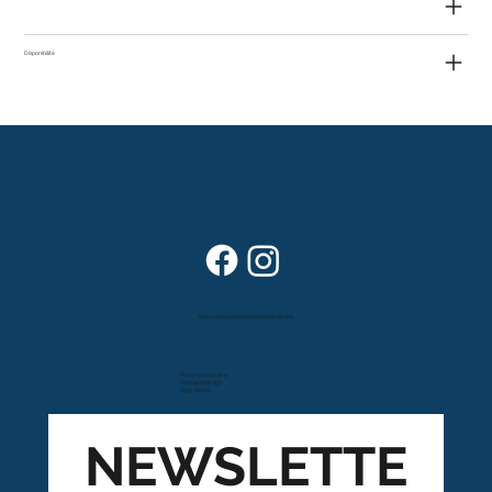
Disponibilité
Dans vos foyers depuis plus de 80 ans
Route cantonale 4
Case postale 157
1963 Vétroz
NEWSLETTE