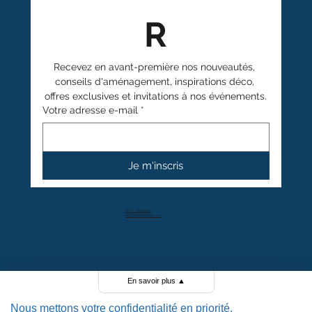
R
Recevez en avant-première nos nouveautés, 
conseils d'aménagement, inspirations déco, 
offres exclusives et invitations à nos événements.
Votre adresse e-mail
*
Je m'inscris
+41 27 766 40 40
info@anthamatten.ch
4.4
+ de 100 avis clients
En savoir plus
▲
Nous mettons votre confidentialité en priorité.