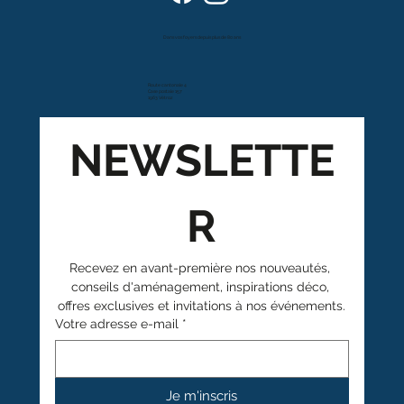
Dans vos foyers depuis plus de 80 ans
Route cantonale 4
Case postale 157
1963 Vétroz
NEWSLETTE
R
Recevez en avant-première nos nouveautés, 
conseils d'aménagement, inspirations déco, 
offres exclusives et invitations à nos événements.
Votre adresse e-mail
*
Je m'inscris