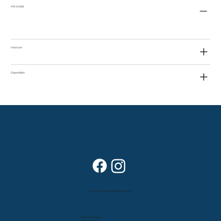
AYE CHAISE
Fabricant
Disponibilité
Dans vos foyers depuis plus de 80 ans
Route cantonale 4
Case postale 157