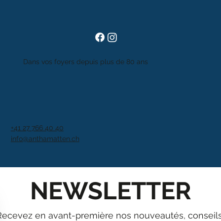
Dans vos foyers depuis plus de 80 ans
+41 27 766 40 40
info@anthamatten.ch
NEWSLETTER
Recevez en avant-première nos nouveautés, conseils