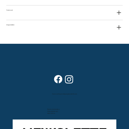
Fabricant
Disponibilité
Dans vos foyers depuis plus de 80 ans
Route cantonale 4
Case postale 157
1963 Vétroz