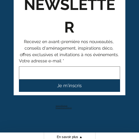
NEWSLETTE
R
Recevez en avant-première nos nouveautés, 
conseils d'aménagement, inspirations déco, 
offres exclusives et invitations à nos événements.
Votre adresse e-mail
*
Je m'inscris
+41 27 766 40 40
info@anthamatten.ch
4.4
+ de 100 avis clients
En savoir plus
▲