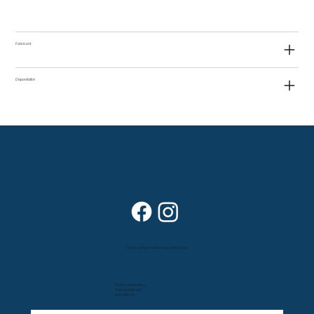
Fabricant
Disponibilité
Dans vos foyers depuis plus de 80 ans
Route cantonale 4
Case postale 157
1963 Vétroz