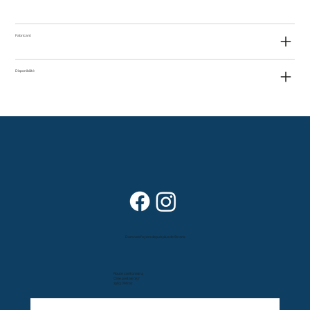
Fabricant
Disponibilité
Dans vos foyers depuis plus de 80 ans
Route cantonale 4
Case postale 157
1963 Vétroz