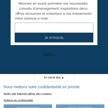
Recevez en avant-première nos nouveautés, 
conseils d'aménagement, inspirations déco, 
offres exclusives et invitations à nos événements.
Votre adresse e-mail
*
Je m'inscris
+41 27 766 40 40
info@anthamatten.ch
4.4
+ de 100 avis clients
En savoir plus
▲
Nous mettons votre confidentialité en priorité.
Notre site Internet utilise des cookies.
POLITIQUE DE CONFIDENTIALITÉ
Politique de confidentialité
POLITIQUE DE COOKIES
MENTIONS LÉGALES