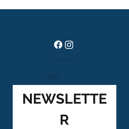
Dans vos foyers depuis plus de 80 ans
Route cantonale 4
Case postale 157
1963 Vétroz
NEWSLETTE
R