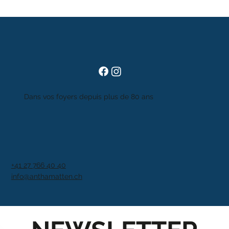
Dans vos foyers depuis plus de 80 ans
+41 27 766 40 40
info@anthamatten.ch