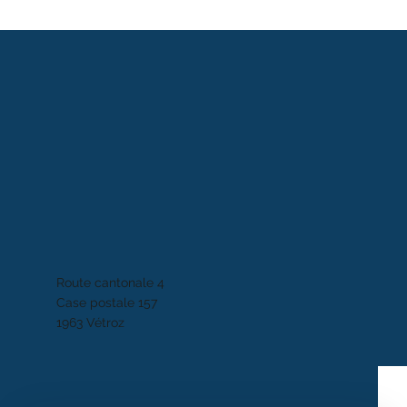
Route cantonale 4
Case postale 157
1963 Vétroz