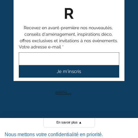
R
Recevez en avant-première nos nouveautés, 
conseils d'aménagement, inspirations déco, 
offres exclusives et invitations à nos événements.
Votre adresse e-mail
*
Je m'inscris
+41 27 766 40 40
info@anthamatten.ch
4.4
+ de 100 avis clients
En savoir plus
▲
Nous mettons votre confidentialité en priorité.