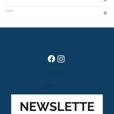
Disponibilité
Dans vos foyers depuis plus de 80 ans
Route cantonale 4
Case postale 157
1963 Vétroz
NEWSLETTE