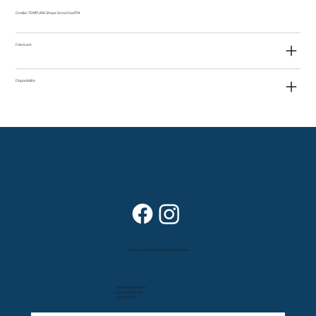
Oreiller TEMPUR® Shape SmartCoolTM
Fabricant
Disponibilité
Dans vos foyers depuis plus de 80 ans
Route cantonale 4
Case postale 157
1963 Vétroz