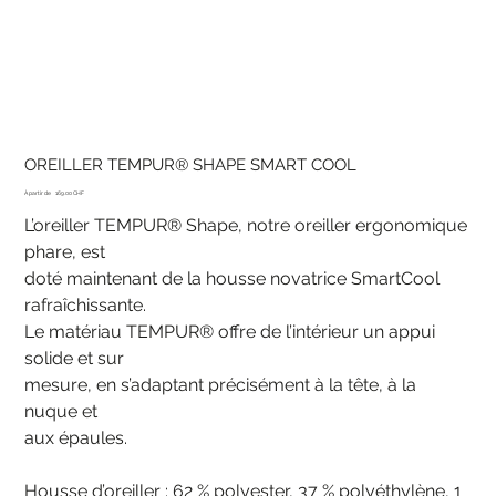
OREILLER TEMPUR® SHAPE SMART COOL
Prix
À partir de
169.00 CHF
L’oreiller TEMPUR® Shape, notre oreiller ergonomique
phare, est
doté maintenant de la housse novatrice SmartCool
rafraîchissante.
Le matériau TEMPUR® offre de l’intérieur un appui
solide et sur
mesure, en s’adaptant précisément à la tête, à la
nuque et
aux épaules.
Housse d’oreiller : 62 % polyester, 37 % polyéthylène, 1