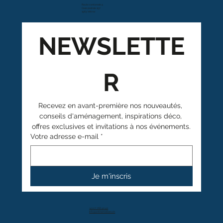
Route cantonale 4
Case postale 157
1963 Vétroz
NEWSLETTE
R
Recevez en avant-première nos nouveautés, 
conseils d'aménagement, inspirations déco, 
offres exclusives et invitations à nos événements.
Votre adresse e-mail
*
Je m'inscris
+41 27 766 40 40
info@anthamatten.ch