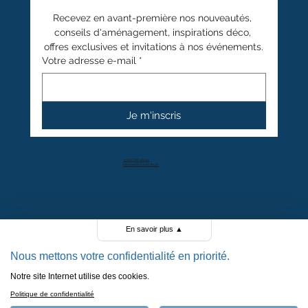
Recevez en avant-première nos nouveautés, 
conseils d'aménagement, inspirations déco, 
offres exclusives et invitations à nos événements.
Votre adresse e-mail
*
Je m'inscris
+41 27 766 40 40
info@anthamatten.ch
4.4
+ de 100 avis clients
En savoir plus
▲
Nous mettons votre confidentialité en priorité.
Notre site Internet utilise des cookies.
POLITIQUE DE CONFIDENTIALITÉ
Politique de confidentialité
POLITIQUE DE COOKIES
MENTIONS LÉGALES