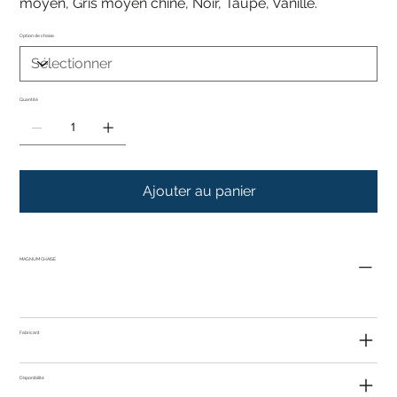
moyen, Gris moyen chiné, Noir, Taupe, Vanille.
Option de chaise
Quantité
Ajouter au panier
MAGNUM CHAISE
Fabricant
Disponibilité