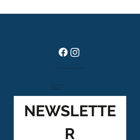
Dans vos foyers depuis plus de 80 ans
Route cantonale 4
Case postale 157
1963 Vétroz
NEWSLETTE
R