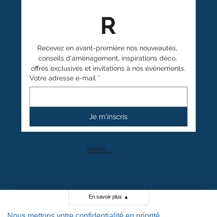
R
Recevez en avant-première nos nouveautés, 
conseils d'aménagement, inspirations déco, 
offres exclusives et invitations à nos événements.
Votre adresse e-mail
*
Je m'inscris
+41 27 766 40 40
info@anthamatten.ch
4.4
+ de 100 avis clients
En savoir plus
▲
Nous mettons votre confidentialité en priorité.