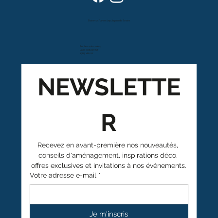
Dans vos foyers depuis plus de 80 ans
Route cantonale 4
Case postale 157
1963 Vétroz
NEWSLETTE
R
Recevez en avant-première nos nouveautés, 
conseils d'aménagement, inspirations déco, 
offres exclusives et invitations à nos événements.
Votre adresse e-mail
*
Je m'inscris