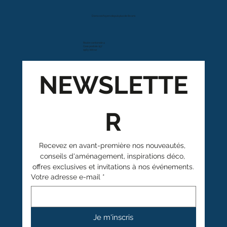
Dans vos foyers depuis plus de 80 ans
Route cantonale 4
Case postale 157
1963 Vétroz
NEWSLETTE
R
Recevez en avant-première nos nouveautés, 
conseils d'aménagement, inspirations déco, 
offres exclusives et invitations à nos événements.
Votre adresse e-mail
*
Je m'inscris