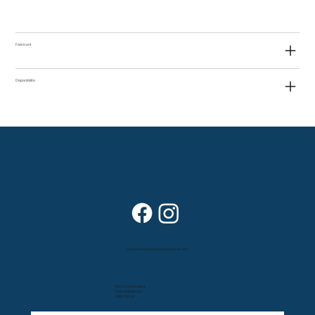
Fabricant
Disponibilité
Dans vos foyers depuis plus de 80 ans
Route cantonale 4
Case postale 157
1963 Vétroz