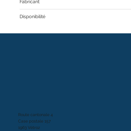
Fabricant
Disponibilité
Route cantonale 4
Case postale 157
1963 Vétroz