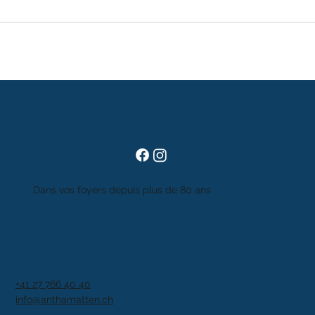
Dans vos foyers depuis plus de 80 ans
+41 27 766 40 40
info@anthamatten.ch