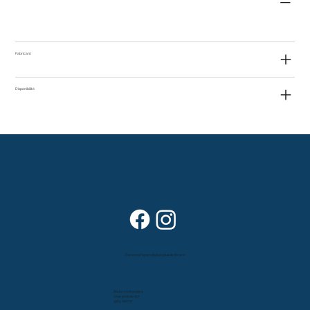
Fabricant
Disponibilité
Dans vos foyers depuis plus de 80 ans
Route cantonale 4
Case postale 157
1963 Vétroz