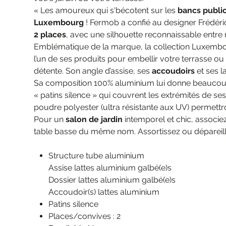
« Les amoureux qui s'bécotent sur les
bancs publi
Luxembourg
! Fermob a confié au designer Frédéric
2 places
, avec une silhouette reconnaissable entre mil
Emblématique de la marque, la collection Luxembourg 
l’un de ses produits pour embellir votre terrasse ou 
détente. Son angle d’assise, ses
accoudoirs
et ses l
Sa composition 100% aluminium lui donne beaucoup 
« patins silence » qui couvrent les extrémités de ses
poudre polyester (ultra résistante aux UV) permettro
Pour un
salon de jardin
intemporel et chic, associe
table basse du même nom. Assortissez ou dépareill
Structure tube aluminium
Assise lattes aluminium galbé(e)s
Dossier lattes aluminium galbé(e)s
Accoudoir(s) lattes aluminium
Patins silence
Places/convives : 2