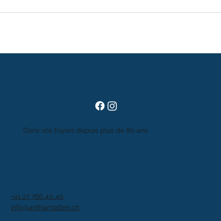
Dans vos foyers depuis plus de 80 ans
+41 27 766 40 40
info@anthamatten.ch