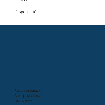
Disponibilité
Route cantonale 4
Case postale 157
1963 Vétroz