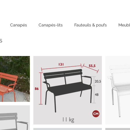
Canapés
Canapés-lits
Fauteuils & poufs
Meubl
S