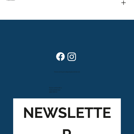
Dans vos foyers depuis plus de 80 ans
Route cantonale 4
Case postale 157
1963 Vétroz
NEWSLETTE