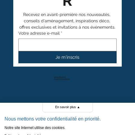
R
Recevez en avant-première nos nouveautés, 
conseils d'aménagement, inspirations déco, 
offres exclusives et invitations à nos événements.
Votre adresse e-mail
*
Je m'inscris
+41 27 766 40 40
info@anthamatten.ch
4.4
+ de 100 avis clients
En savoir plus
▲
Nous mettons votre confidentialité en priorité.
Notre site Internet utilise des cookies.
POLITIQUE DE CONFIDENTIALITÉ
POLITIQUE DE COOKIES